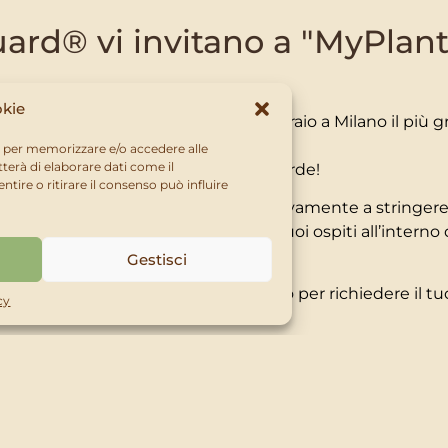
guard® vi invitano a "MyPla
okie
invii torna finalmente il 23-24-25 febbraio a Milano il 
ie per memorizzare e/o accedere alle
terà di elaborare dati come il
e, per ridare slancio alle filiere del verde!
ire o ritirare il consenso può influire
gliere l’occasione di ritrovarci nuovamente a stringere
®
®
BIO
e Fitoguard
ti invitano come suoi ospiti all’interno d
Gestisci
ati e otterrai subito un codice sconto per richiedere il 
cy
Clicca qui