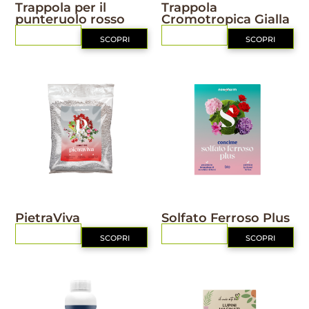
Trappola per il
Trappola
punteruolo rosso
Cromotropica Gialla
RICHIEDI
RICHIEDI
SCOPRI
SCOPRI
NUTRIZIONE
NUTRIZIONE
PietraViva
Solfato Ferroso Plus
RICHIEDI
RICHIEDI
SCOPRI
SCOPRI