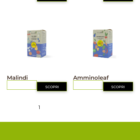
IL MIO ORTO BIO
IL MIO ORTO BIO
Malindi
Amminoleaf
RICHIEDI
RICHIEDI
SCOPRI
SCOPRI
1
2
3
4
Successiva