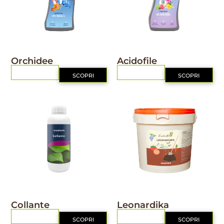
NUTRIZIONE
NUTRIZIONE
Orchidee
Acidofile
RICHIEDI
RICHIEDI
SCOPRI
SCOPRI
NUTRIZIONE
IL MIO ORTO BIO
Collante
Leonardika
RICHIEDI
RICHIEDI
SCOPRI
SCOPRI