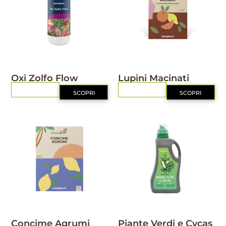
NUTRIZIONE
IL MIO ORTO BIO
Oxi Zolfo Flow
Lupini Macinati
RICHIEDI
RICHIEDI
SCOPRI
SCOPRI
IL MIO ORTO BIO
NUTRIZIONE
Concime Agrumi
Piante Verdi e Cycas