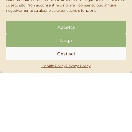
Soffietto Manuale
Pite®
questo sito. Non acconsentire o ritirare il consenso può influire
negativamente su alcune caratteristiche e funzioni.
RICHIEDI
RICHIEDI
SCOPRI
SCOPRI
Accetta
Nega
Gestisci
Cookie Policy
Privacy Policy
ATTREZZATURE
ATTREZZATURE
Rite® 2.2
Bite® 2.2
RICHIEDI
RICHIEDI
SCOPRI
SCOPRI