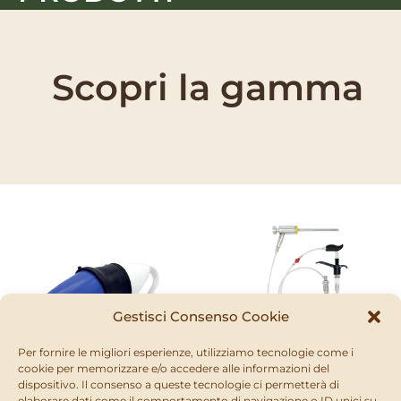
ATTREZZATURE
Scopri la gamma
Gestisci Consenso Cookie
Per fornire le migliori esperienze, utilizziamo tecnologie come i
cookie per memorizzare e/o accedere alle informazioni del
dispositivo. Il consenso a queste tecnologie ci permetterà di
ATTREZZATURE
ATTREZZATURE
elaborare dati come il comportamento di navigazione o ID unici su