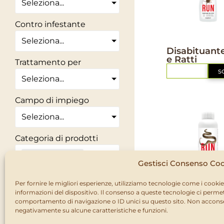
Seleziona...
Contro infestante
Seleziona...
DISABITUANTI
Disabituante
e Ratti
Trattamento per
RICHIEDI
S
Seleziona...
Campo di impiego
Seleziona...
Categoria di prodotti
Disabituanti
×
Gestisci Consenso Co
Stai cercando una
Per fornire le migliori esperienze, utilizziamo tecnologie come i cook
DISABITUANTI
informazioni del dispositivo. Il consenso a queste tecnologie ci permet
soluzione naturale?
Disabituant
comportamento di navigazione o ID unici su questo sito. Non acconsent
Rettili
ECO
negativamente su alcune caratteristiche e funzioni.
RICHIEDI
S