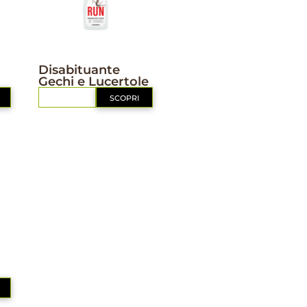
DISABITUANTI
Disabituante
Gechi e Lucertole
RICHIEDI
SCOPRI