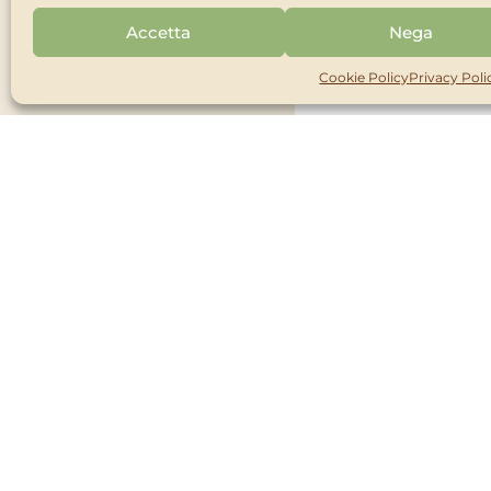
100% NATURALE
Accetta
Nega
BIO
Cookie Policy
Privacy Poli
Cerc
Trova il prodotto 
oppure c