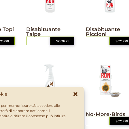
DISABITUANTI
DISABITUANTI
 Topi
Disabituante
Disabituante
Talpe
Piccioni
COPRI
RICHIEDI
SCOPRI
RICHIEDI
SCOPRI
okie
ie per memorizzare e/o accedere alle
DISABITUANTI
DISABITUANTI
terà di elaborare dati come il
e
Disabituante Cani
No-More-Birds
ire o ritirare il consenso può influire
e Gatti
RICHIEDI
SCOPRI
COPRI
RICHIEDI
SCOPRI