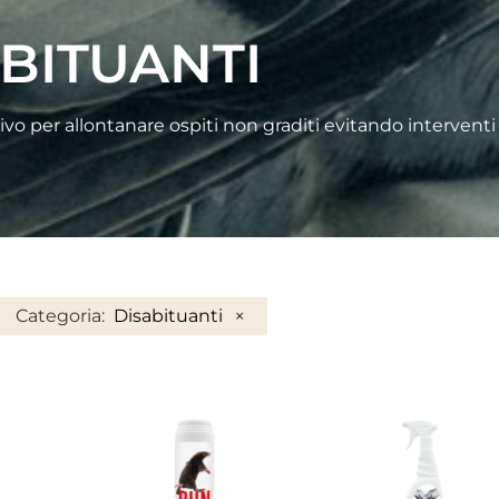
BITUANTI
ttivo per allontanare ospiti non graditi evitando intervent
×
Categoria
:
Disabituanti