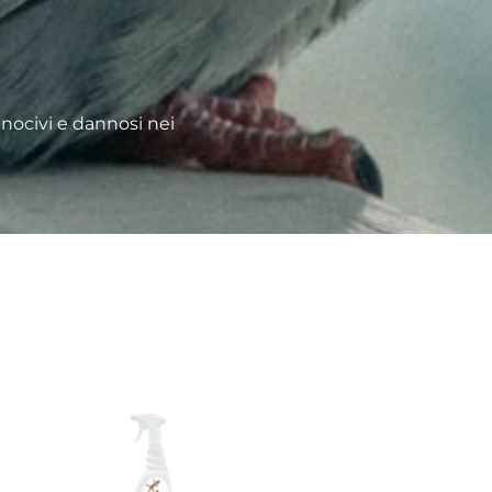
i nocivi e dannosi nei