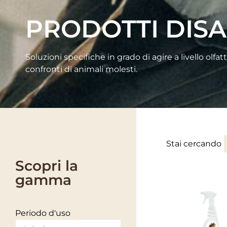
PRODOTTI DISA
Soluzioni specifiche in grado di agire a livello olfa
confronti di animali molesti.
Stai cercando
Scopri la
gamma
Periodo d'uso