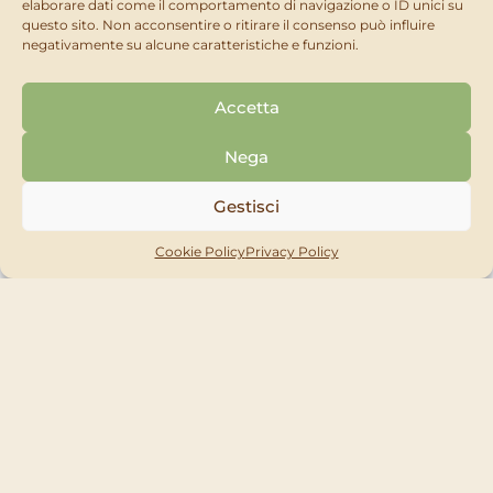
elaborare dati come il comportamento di navigazione o ID unici su
questo sito. Non acconsentire o ritirare il consenso può influire
negativamente su alcune caratteristiche e funzioni.
Entra nel mondo
Newpharm Home &
Accetta
Garden
Nega
Trova il prodotto più adatto alla tue esigenze tra
Gestisci
le categorie più ricercate di questo mese,
oppure clicca sul bottone qui sotto per scoprire
tutta gamma di prodotti dedicata alla cura di
Cookie Policy
Privacy Policy
casa e giardino.
TUTTI I PRODOTTI