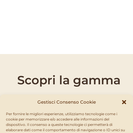
trasmettere virus sul suo ospite.
Non è sempre facile identificare le cicaline a causa
delle loro ridotte dimensioni e del colore che
permette loro di mimetizzarsi con successo sulle
piante ospiti. Le piante raramente subiscono stress
a causa dell’azione nutritiva di questi insetti ma
potrebbero manifestarsi, in caso di infezione,
sintomi legati alla trasmissione di virus.
Scopri la gamma
Gestisci Consenso Cookie
Per fornire le migliori esperienze, utilizziamo tecnologie come i
Non abbiamo trovato nessun prodotto
cookie per memorizzare e/o accedere alle informazioni del
dispositivo. Il consenso a queste tecnologie ci permetterà di
MOSTRA ALTRO
elaborare dati come il comportamento di navigazione o ID unici su