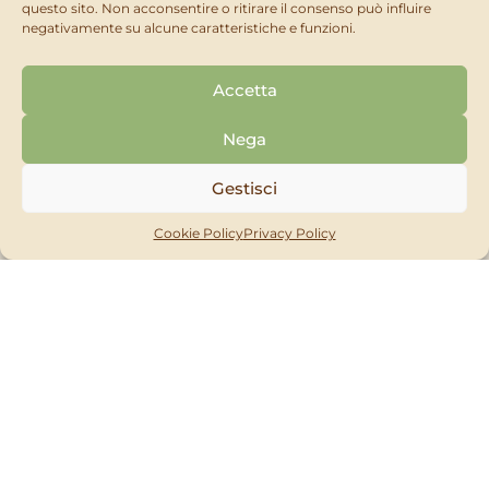
questo sito. Non acconsentire o ritirare il consenso può influire
negativamente su alcune caratteristiche e funzioni.
Accetta
Cerchi qualcosa di diverso?
Nega
Trova il prodotto che fa per te tra le tante linee del
Gestisci
nostro catalogo
oppure contattaci per una consulenza dedicata!
Cookie Policy
Privacy Policy
MASTICI