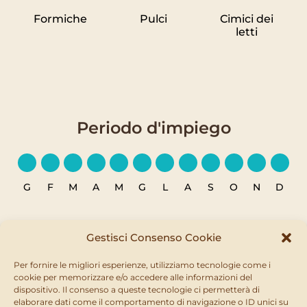
Formiche
Pulci
Cimici dei
letti
Periodo d'impiego
G
F
M
A
M
G
L
A
S
O
N
D
Gestisci Consenso Cookie
Per fornire le migliori esperienze, utilizziamo tecnologie come i
Scopri di più su:
cookie per memorizzare e/o accedere alle informazioni del
dispositivo. Il consenso a queste tecnologie ci permetterà di
Ultrakill®
elaborare dati come il comportamento di navigazione o ID unici su