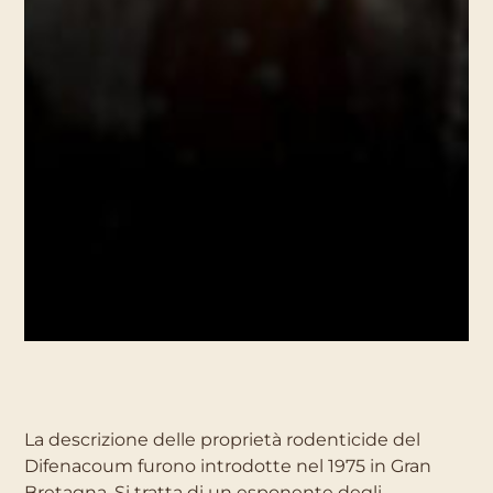
La descrizione delle proprietà rodenticide del
Difenacoum furono introdotte nel 1975 in Gran
Bretagna. Si tratta di un esponente degli