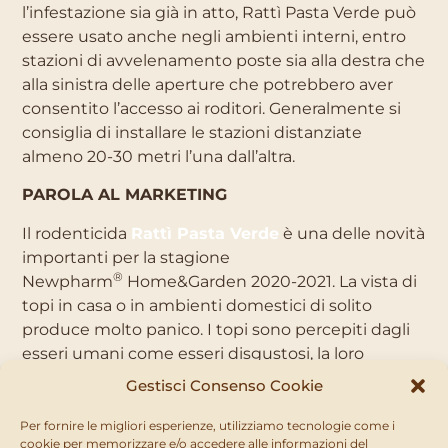
l’infestazione sia già in atto, Rattì Pasta Verde può
essere usato anche negli ambienti interni, entro
stazioni di avvelenamento poste sia alla destra che
alla sinistra delle aperture che potrebbero aver
consentito l’accesso ai roditori. Generalmente si
consiglia di installare le stazioni distanziate
almeno 20-30 metri l’una dall’altra.
PAROLA AL MARKETING
Il rodenticida
Rattì Pasta Verde
è una delle novità
importanti per la stagione
®
Newpharm
Home&Garden 2020-2021. La vista di
topi in casa o in ambienti domestici di solito
produce molto panico. I topi sono percepiti dagli
esseri umani come esseri disgustosi, la loro
presenza può essere associata anche alla
Gestisci Consenso Cookie
mancanza di pulizia ed igiene. È per questo che
®
Newpharm
Home&Garden ha cercato di
Per fornire le migliori esperienze, utilizziamo tecnologie come i
cookie per memorizzare e/o accedere alle informazioni del