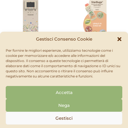
Gestisci Consenso Cookie
Per fornire le migliori esperienze, utilizziamo tecnologie come i
RETAILER
cookie per memorizzare e/o accedere alle informazioni del
Stopper da scaffale
dispositivo. Il consenso a queste tecnologie ci permetterà di
StarBugs®
RETAILER
elaborare dati come il comportamento di navigazione o ID unici su
Totem il mio orto bio
RICHIEDI
SCOPRI
questo sito. Non acconsentire o ritirare il consenso può influire
RICHIEDI
negativamente su alcune caratteristiche e funzioni.
SCOPRI
Accetta
Nega
Gestisci