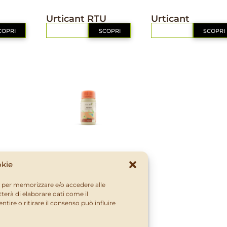
IL MIO ORTO BIO
IL MIO ORTO BIO
Urticant RTU
Urticant
COPRI
RICHIEDI
SCOPRI
RICHIEDI
SCOPRI
IL MIO ORTO BIO
m
Entorap
okie
COPRI
RICHIEDI
SCOPRI
ie per memorizzare e/o accedere alle
terà di elaborare dati come il
ire o ritirare il consenso può influire