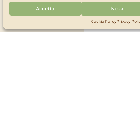
100% NATURALE
Accetta
Nega
BIO
Cookie Policy
Privacy Poli
Cerc
Trova il prodotto 
oppure c