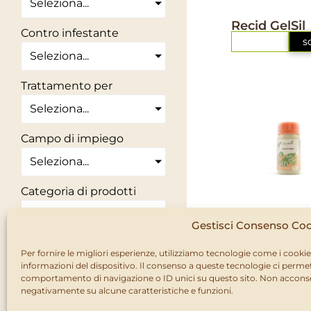
Seleziona...
IL MIO ORTO BIO
Recid GelSil
Contro infestante
RICHIEDI
S
Seleziona...
Trattamento per
Seleziona...
Campo di impiego
Seleziona...
Categoria di prodotti
IL MIO ORTO BIO
Seleziona...
Olio di Nee
Gestisci Consenso Co
RICHIEDI
S
Stai cercando una
Per fornire le migliori esperienze, utilizziamo tecnologie come i cook
informazioni del dispositivo. Il consenso a queste tecnologie ci permet
soluzione naturale?
comportamento di navigazione o ID unici su questo sito. Non acconsent
ECO
negativamente su alcune caratteristiche e funzioni.