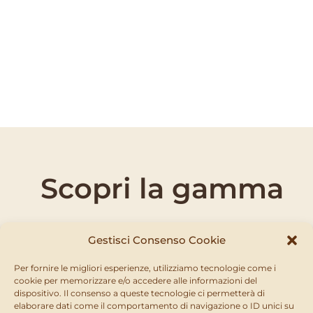
PRODOTTI BORSA DEL
PASTORE
Scopri la gamma
Gestisci Consenso Cookie
Per fornire le migliori esperienze, utilizziamo tecnologie come i
Non abbiamo trovato nessun prodotto
cookie per memorizzare e/o accedere alle informazioni del
dispositivo. Il consenso a queste tecnologie ci permetterà di
MOSTRA ALTRO
elaborare dati come il comportamento di navigazione o ID unici su