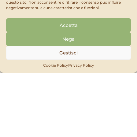
questo sito. Non acconsentire o ritirare il consenso può influire
negativamente su alcune caratteristiche e funzioni.
Accetta
Cerchi qualcosa di diverso?
Nega
Trova il prodotto che fa per te tra le tante linee del
Gestisci
nostro catalogo
oppure contattaci per una consulenza dedicata!
Cookie Policy
Privacy Policy