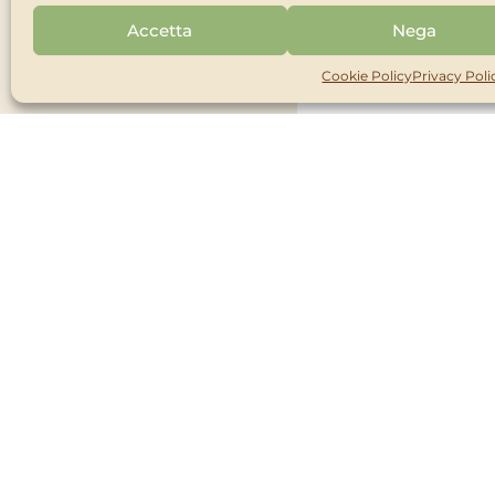
100% NATURALE
Accetta
Nega
BIO
Cookie Policy
Privacy Poli
Cerc
Trova il prodotto 
oppure c