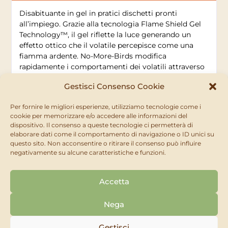
Disabituante in gel in pratici dischetti pronti
all’impiego. Grazie alla tecnologia Flame Shield Gel
Technology™, il gel riflette la luce generando un
effetto ottico che il volatile percepisce come una
fiamma ardente. No-More-Birds modifica
rapidamente i comportamenti dei volatili attraverso
stimoli visivi.
Gestisci Consenso Cookie
Per fornire le migliori esperienze, utilizziamo tecnologie come i
Dosi e modi d’uso
cookie per memorizzare e/o accedere alle informazioni del
dispositivo. Il consenso a queste tecnologie ci permetterà di
elaborare dati come il comportamento di navigazione o ID unici su
Adatto per qualsiasi struttura solida che funge da
questo sito. Non acconsentire o ritirare il consenso può influire
posatoio o sito di nidificazione per gli uccelli.
negativamente su alcune caratteristiche e funzioni.
Utilizzabile in ambienti esterni o in luoghi
parzialmente chiusi in quanto il prodotto non cola.
Accetta
Prima della posa definitiva, rimuovere la pellicola
termosaldata. I dispositivi devono essere posizionati
a seconda del contesto operativo:
Nega
Bassa pressione / posatoio diurno: 33 cm (3
dischetti/metro)
Gestisci