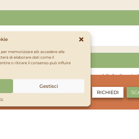
lato con EDTA, idrosolubile 6%
okie
ie per memorizzare e/o accedere alle
terà di elaborare dati come il
ire o ritirare il consenso può influire
omi tipici sono l’ingiallimento fra le nervature delle foglie apicali
game, contenendo ferro chelato, risulta prontamente assimilabile 
Gestisci
RICHIEDI
SC
ato)
cy
rali. Diluire 10–15 g di Fergame in 10 L d’acqua ed effettuare 2–3 
te per un mantenimento di elevati livelli di ferro.