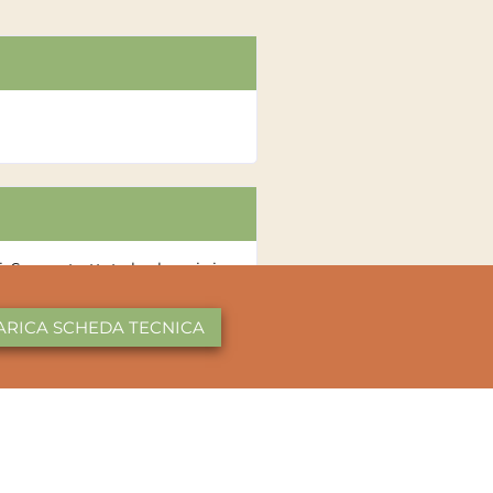
. Se non trattata la clorosi si
dalla pianta e l’effetto dura
ARICA SCHEDA TECNICA
trattamenti distanziati di 8–10