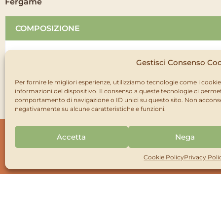
Fergame
COMPOSIZIONE
Concime inorganico a base di microelementi: Ferro (Fe) che
Gestisci Consenso Co
Per fornire le migliori esperienze, utilizziamo tecnologie come i cook
informazioni del dispositivo. Il consenso a queste tecnologie ci permet
Caratteristiche
comportamento di navigazione o ID unici su questo sito. Non acconsent
negativamente su alcune caratteristiche e funzioni.
Previene e cura la clorosi causata dalla carenza di ferro. I sint
trasforma in necrosi e le foglie cadono anticipatamente. Fer
Accetta
Nega
Fergame
nel tempo.
Concime a base di ferro EDTA (chel
Cookie Policy
Privacy Poli
Dosi e modi d’uso
Fergame si applica per via fogliare possibilmente nelle ore se
giorni in caso di evidente clorosi ferrica. Trattare mensilmen