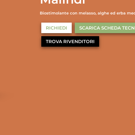
Biostimolante con melasso, alghe ed erba me
RICHIEDI
SCARICA SCHEDA TECN
TROVA RIVENDITORI