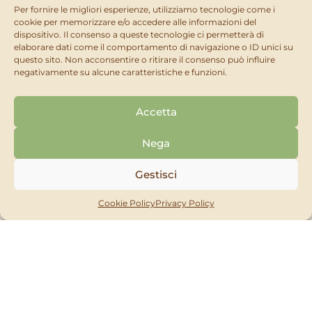
­Arancioil 200g Fungibasic 200g Malindi 100g
Per fornire le migliori esperienze, utilizziamo tecnologie come i
cookie per memorizzare e/o accedere alle informazioni del
dispositivo. Il consenso a queste tecnologie ci permetterà di
elaborare dati come il comportamento di navigazione o ID unici su
COD. ART
CONFEZIONE
PZ/CARTONE
VENDITA
IVA
questo sito. Non acconsentire o ritirare il consenso può influire
negativamente su alcune caratteristiche e funzioni.
PM20000068
1
6 pz
LV
4
Accetta
Nega
Gestisci
Cookie Policy
Privacy Policy
Trova i Nostri Rivenditori
Per usare questa funzione devi abilitare i