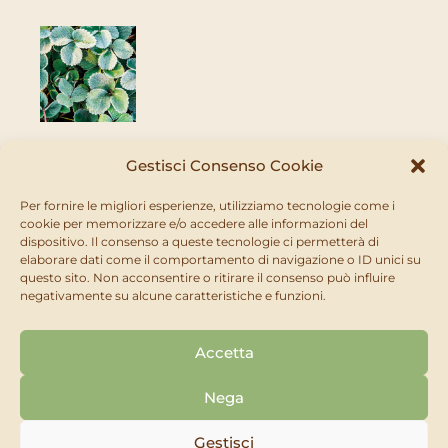
Gelate
Gestisci Consenso Cookie
Per fornire le migliori esperienze, utilizziamo tecnologie come i
cookie per memorizzare e/o accedere alle informazioni del
dispositivo. Il consenso a queste tecnologie ci permetterà di
elaborare dati come il comportamento di navigazione o ID unici su
Periodo d'impiego
questo sito. Non acconsentire o ritirare il consenso può influire
negativamente su alcune caratteristiche e funzioni.
Accetta
G
F
M
A
M
G
L
A
S
O
N
D
Nega
Gestisci