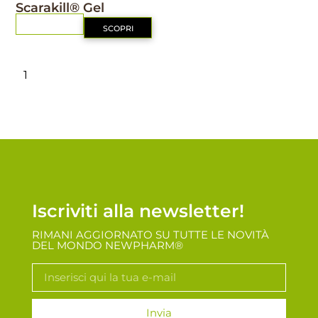
Scarakill® Gel
RICHIEDI
SCOPRI
1
2
3
4
5
6
7
8
9
10
11
12
13
Successiva
Iscriviti alla newsletter!
RIMANI AGGIORNATO SU TUTTE LE NOVITÀ
DEL MONDO NEWPHARM®
Invia