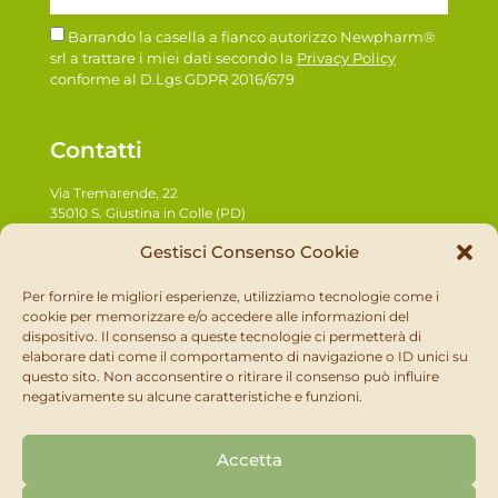
Barrando la casella a fianco autorizzo Newpharm®
srl a trattare i miei dati secondo la
Privacy Policy
conforme al D.Lgs GDPR 2016/679
Contatti
Via Tremarende, 22
35010 S. Giustina in Colle (PD)
Tel:
+39
049 930 2876
Gestisci Consenso Cookie
Fax: +39 049 9270501
Email:
info@newpharm.it
Per fornire le migliori esperienze, utilizziamo tecnologie come i
cookie per memorizzare e/o accedere alle informazioni del
Link utili
dispositivo. Il consenso a queste tecnologie ci permetterà di
elaborare dati come il comportamento di navigazione o ID unici su
Facebook
questo sito. Non acconsentire o ritirare il consenso può influire
Instagram
negativamente su alcune caratteristiche e funzioni.
Privacy Policy
Cookies
Accetta