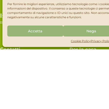
Per fornire le migliori esperienze, utilizziamo tecnologie come i cook
informazioni del dispositivo. Il consenso a queste tecnologie ci permet
comportamento di navigazione o ID unici su questo sito. Non acconsent
Iscriviti alla newsletter!
negativamente su alcune caratteristiche e funzioni.
RIMANI AGGIORNATO SU TUTTE LE NOVITÀ DEL MOND
Accetta
Nega
Cookie Policy
Privacy Poli
Contatti
Per la casa
Via Tremarende, 22
Insetticidi domestici e civili
35010 S. Giustina in Colle (PD)
Disinfettanti e igienizzanti
Tel:
+39
049 930 2876
Pet e Antiparassitari
Fax: +39 049 9270501
Fitosanitari per piante orn
Email:
info@newpharm.it