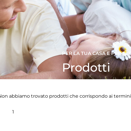
PER LA TUA CASA E PER IL
Prodotti
Non abbiamo trovato prodotti che corrispondo ai termini d
1
2
3
4
5
6
7
8
9
10
11
12
13