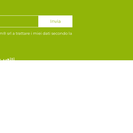
Invia
 srl a trattare i miei dati secondo la
 utili
ook
gram
y Policy
es
EA PD-326518 –