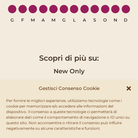
G
F
M
A
M
G
L
A
S
O
N
D
Scopri di più su:
New Only
Gestisci Consenso Cookie
Caratteristiche
Per fornire le migliori esperienze, utilizziamo tecnologie come i
cookie per memorizzare e/o accedere alle informazioni del
Concime liquido concentrato arricchito di
dispositivo. Il consenso a queste tecnologie ci permetterà di
microelementi ed estratti di origine organica per
elaborare dati come il comportamento di navigazione o ID unici su
tutti i tipi di piante verdi e fiorite, prati e orti. La
questo sito. Non acconsentire o ritirare il consenso può influire
negativamente su alcune caratteristiche e funzioni.
speciale formulazione favorisce i processi di crescita
radicale, accelera il naturale metabolismo delle