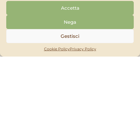
piante e fornisce il giusto apporto nutritivo, per
Accetta
piante sane, rigogliose e fioriture abbondanti.
Nega
Gestisci
COMPOSIZIONE
Cookie Policy
Privacy Policy
Concime organo-minerale NPK 7-5-7+3 C con
microelementi
Dosi e modi d’uso
Usare il tappo del flacone come misurino. Agitare il
prodotto prima dell’uso, riempire il tappo fino al
livello necessario e diluire il prodotto nella quantità
d’acqua necessaria (10 mL ogni L di acqua circa).
Marzo – settembre: ogni 15 gg.
Ottobre – febbraio: ogni 30 gg.