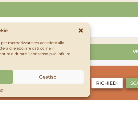
okie
ie per memorizzare e/o accedere alle
terà di elaborare dati come il
NE
PZ/CARTONE
V
ire o ritirare il consenso può influire
to
1pz
Gestisci
rto bio®
RICHIEDI
SC
cy