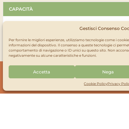
CAPACITÀ
125 pz
Gestisci Consenso Co
Per fornire le migliori esperienze, utilizziamo tecnologie come i cook
informazioni del dispositivo. Il consenso a queste tecnologie ci permet
COD. ART
CONFEZIO
comportamento di navigazione o ID unici su questo sito. Non acconsent
negativamente su alcune caratteristiche e funzioni.
PM200 00020
Esp: dedica
Accetta
Nega
Espositore Il mio o
Da terra non precaricato montato
Cookie Policy
Privacy Poli