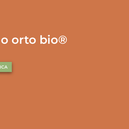
io orto bio®
ICA