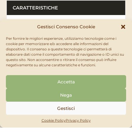
CARATTERISTICHE
Esca rodenticida pronta all’uso a base di una
Gestisci Consenso Cookie
sostanza attiva anticoagulante, efficace anche dopo
una singola ingestione. Utilizzare esclusivamente in
Per fornire le migliori esperienze, utilizziamo tecnologie come i
contenitori a prova di manomissione.
cookie per memorizzare e/o accedere alle informazioni del
dispositivo. Il consenso a queste tecnologie ci permetterà di
elaborare dati come il comportamento di navigazione o ID unici su
questo sito. Non acconsentire o ritirare il consenso può influire
negativamente su alcune caratteristiche e funzioni.
DOSI E MODI D’USO
Uso interno ed intorno agli edifici per il
Accetta
controllo del topo domestico: posizionare 50 g
per contenitore. Ispezionare ogni 2–3 giorni
Nega
all’inizio, poi settimanalmente.
Uso interno ed intorno agli edifici per il
Gestisci
controllo del ratto grigio e interno per il
controllo del ratto nero: posizionare 200 g per
Cookie Policy
Privacy Policy
contenitore. Ispezionare ogni 5–7 giorni
all’inizio, poi settimanalmente.