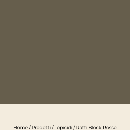
Home
/
Prodotti
/
Topicidi
/ Rattì Block Rosso