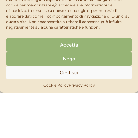
con granaglie, è stata studiata per ottenere la
cookie per memorizzare e/o accedere alle informazioni del
dispositivo. Il consenso a queste tecnologie ci permetterà di
massima efficacia anche in presenza di forte
elaborare dati come il comportamento di navigazione o ID unici su
competizione alimentare. Utilizzare esclusivamente
questo sito. Non acconsentire o ritirare il consenso può influire
in contenitori a prova di manomissione.
negativamente su alcune caratteristiche e funzioni.
Accetta
DOSI E MODI D’USO
Nega
Uso interno ed intorno agli edifici per il topo
Gestisci
domestico: posizionare 40 g di esca per
contenitore. Ispezionare ogni 2–3 giorni
Cookie Policy
Privacy Policy
all’inizio e settimanalmente dopo.
Uso interno ed intorno agli edifici per il
controllo del ratto grigio e nero: 60–100 g di
esca per contenitore. Ispezionare ogni 5–7
giorni all’inizio e settimanalmente.
COMPOSIZIONE