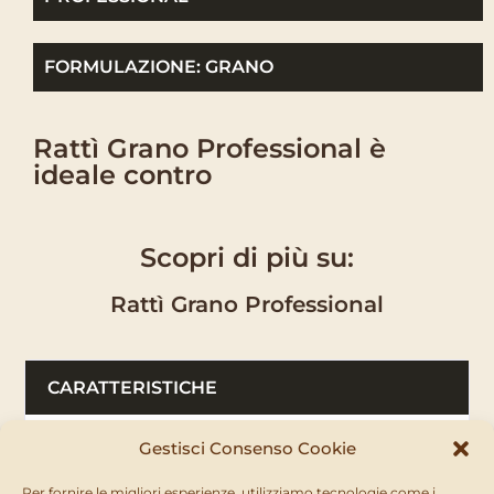
FORMULAZIONE: GRANO
Rattì Grano Professional è
ideale contro
Scopri di più su:
Rattì Grano Professional
CARATTERISTICHE
Esca pronta all’uso efficace anche dopo una singola
Gestisci Consenso Cookie
ingestione. La particolare formulazione, appetibile
soprattutto verso roditori già abituati ad alimentarsi
Per fornire le migliori esperienze, utilizziamo tecnologie come i