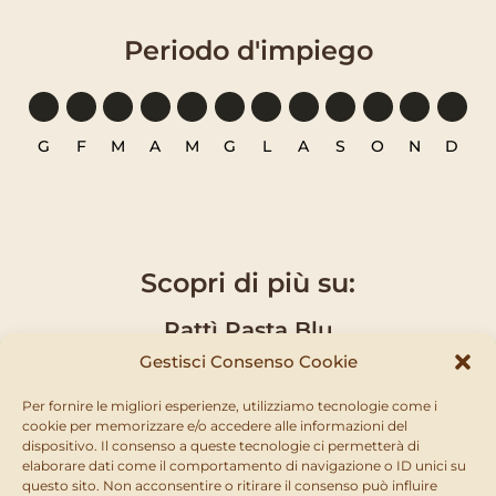
Periodo d'impiego
G
F
M
A
M
G
L
A
S
O
N
D
Scopri di più su:
Rattì Pasta Blu
Gestisci Consenso Cookie
Per fornire le migliori esperienze, utilizziamo tecnologie come i
CARATTERISTICHE
cookie per memorizzare e/o accedere alle informazioni del
dispositivo. Il consenso a queste tecnologie ci permetterà di
elaborare dati come il comportamento di navigazione o ID unici su
Esca rodenticida pronta all’uso efficace anche dopo
questo sito. Non acconsentire o ritirare il consenso può influire
una singola ingestione. Può essere usata all’interno e