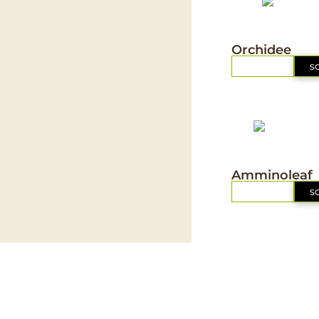
NUTRIZIONE
Orchidee
RICHIEDI
S
IL MIO ORTO BIO
Amminoleaf
RICHIEDI
S