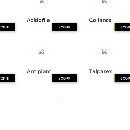
NUTRIZIONE
NUTRIZIONE
Acidofile
Collante
COPRI
RICHIEDI
SCOPRI
RICHIEDI
SCOP
IL MIO ORTO BIO
IL MIO ORTO BIO
Antiplant
Talparex
COPRI
RICHIEDI
SCOPRI
RICHIEDI
SCOP
1
2
3
Successiva