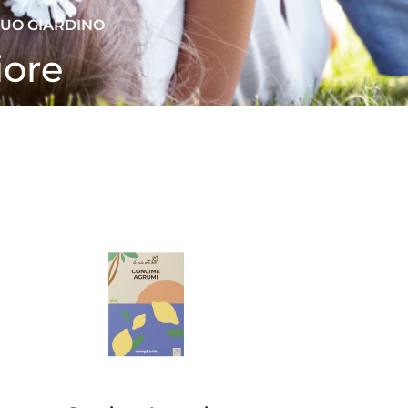
 TUO GIARDINO
iore
IL MIO ORTO BIO