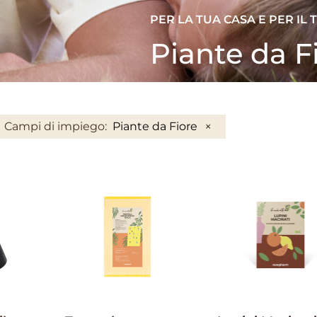
PER LA TUA CASA E PER IL
Piante da F
×
Campi di impiego
:
Piante da Fiore
IL MIO ORTO BIO
IL MIO ORTO BIO