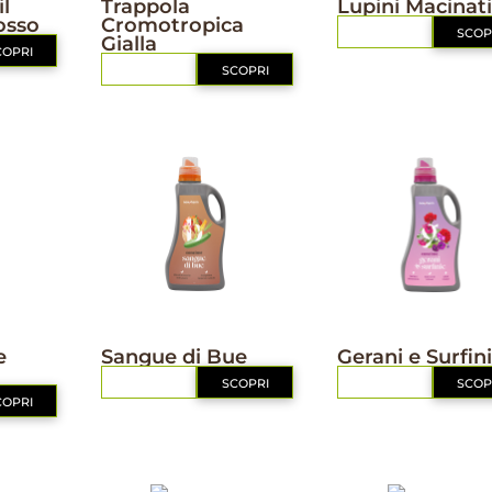
il
Trappola
Lupini Macinati
osso
Cromotropica
RICHIEDI
SCOP
Gialla
COPRI
RICHIEDI
SCOPRI
NUTRIZIONE
NUTRIZIONE
e
Sangue di Bue
Gerani e Surfin
RICHIEDI
SCOPRI
RICHIEDI
SCOP
COPRI