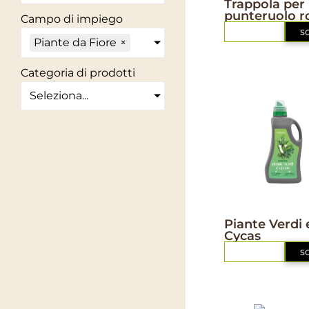
Trappola per 
punteruolo r
Campo di impiego
RICHIEDI
S
Piante da Fiore
×
Categoria di prodotti
Seleziona...
NUTRIZIONE
Piante Verdi 
Cycas
RICHIEDI
S