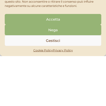
questo sito. Non acconsentire o ritirare il consenso può influire
negativamente su alcune caratteristiche e funzioni.
Accetta
Nega
Gestisci
Cookie Policy
Privacy Policy
IL MIO ORTO BIO
Cuproleaf
RICHIEDI
SCOPRI
MOSTRA ALTRO