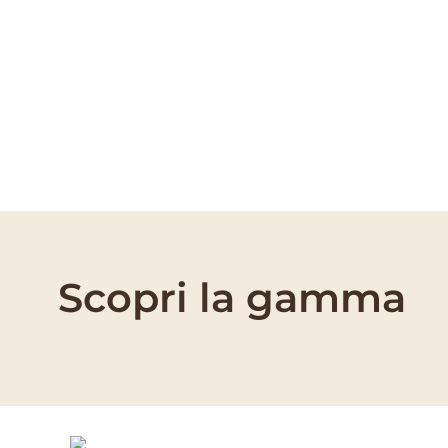
DI CARENZE
I sintomi da carenza di rame e/o ferro sono
rappresentati da ingiallimenti degli spazi fra le
nervature (internervali) delle foglie più giovani
arrivando, se trascurate, all’ingiallimento prima
delle nervature e successivamente dell’intero
sistema fogliare. Nei casi più gravi si presentano
anche sbiancamenti, necrosi e caduta delle foglie.
Scopri la gamma