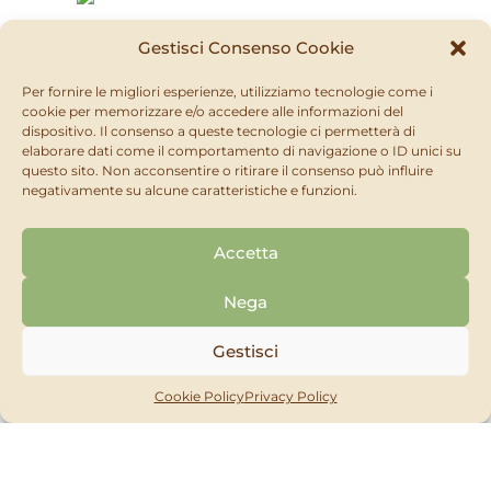
Gestisci Consenso Cookie
IL MIO ORTO BIO
Malindi
Per fornire le migliori esperienze, utilizziamo tecnologie come i
RICHIEDI
SCOPRI
cookie per memorizzare e/o accedere alle informazioni del
dispositivo. Il consenso a queste tecnologie ci permetterà di
elaborare dati come il comportamento di navigazione o ID unici su
questo sito. Non acconsentire o ritirare il consenso può influire
negativamente su alcune caratteristiche e funzioni.
IL MIO ORTO BIO
Amminoleaf
Accetta
RICHIEDI
SCOPRI
Nega
Gestisci
Cookie Policy
Privacy Policy