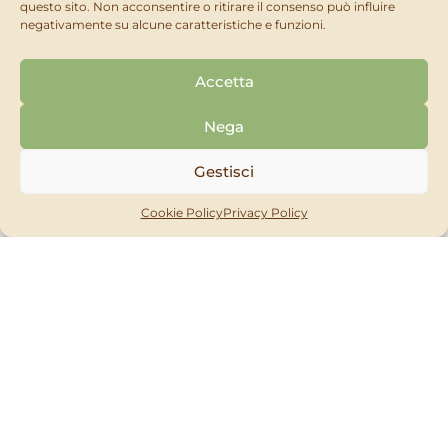
questo sito. Non acconsentire o ritirare il consenso può influire
negativamente su alcune caratteristiche e funzioni.
Accetta
Nega
Gestisci
Cookie Policy
Privacy Policy
IL MIO ORTO BIO
Cuproleaf
RICHIEDI
SCOPRI
MOSTRA ALTRO