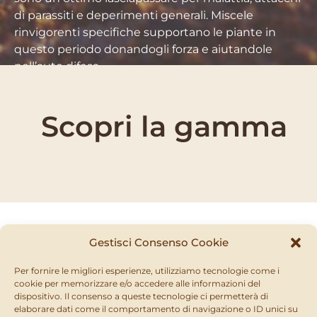
di parassiti e deperimenti generali. Miscele
rinvigorenti specifiche supportano le piante in
questo periodo donandogli forza e aiutandole
nell’auto difesa.
Scopri la gamma
Gestisci Consenso Cookie
IL MIO ORTO BIO
IL MIO ORTO BIO
Per fornire le migliori esperienze, utilizziamo tecnologie come i
Malindi
Amminoleaf
cookie per memorizzare e/o accedere alle informazioni del
dispositivo. Il consenso a queste tecnologie ci permetterà di
RICHIEDI
RICHIEDI
SCOPRI
SCOPRI
elaborare dati come il comportamento di navigazione o ID unici su