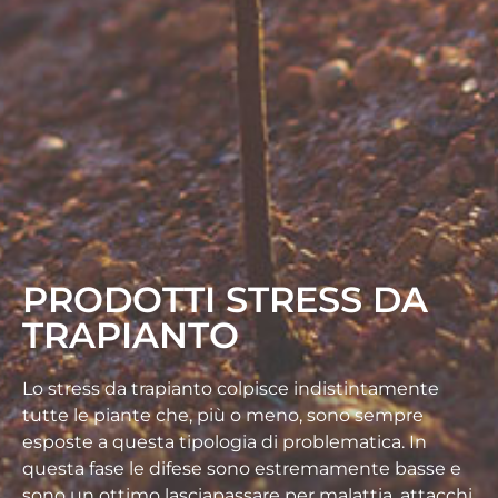
PRODOTTI STRESS DA
TRAPIANTO
Lo stress da trapianto colpisce indistintamente
tutte le piante che, più o meno, sono sempre
esposte a questa tipologia di problematica. In
questa fase le difese sono estremamente basse e
sono un ottimo lasciapassare per malattia, attacchi